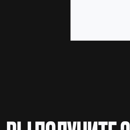
ВЫ ПОЛУЧИТЕ ЗН
ИНСТРУМЕНТЫ
01. СИСТЕМА
ОБУЧЕНИЯ
20 уроков в записи
доступны на платформе
школы в любое время
ИЗУЧИТЬ ПРОГРАММУ