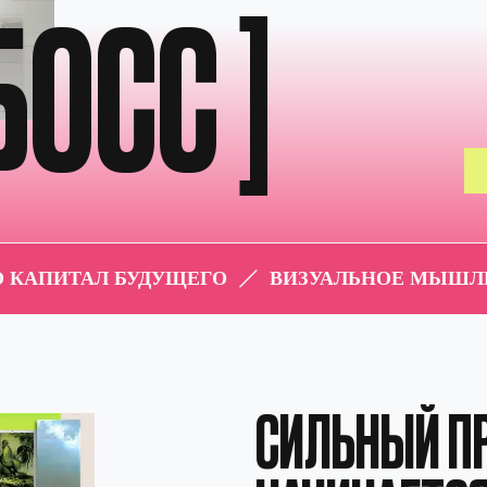
ОСС ]
НАЧАТЬ ОБУЧЕН
УДУЩЕГО
ВИЗУАЛЬНОЕ МЫШЛЕНИЕ — ЭТО КАПИТ
СИЛЬНЫЙ ПРОЕКТ
НАЧИНАЕТСЯ НЕ С 
За ним стоят все то, что идёт до работы с ИИ: мышлен
автора, концепция, композиция, сюжет, ресёрч, мудбо
и понимание того, как устроена визуальная система. И