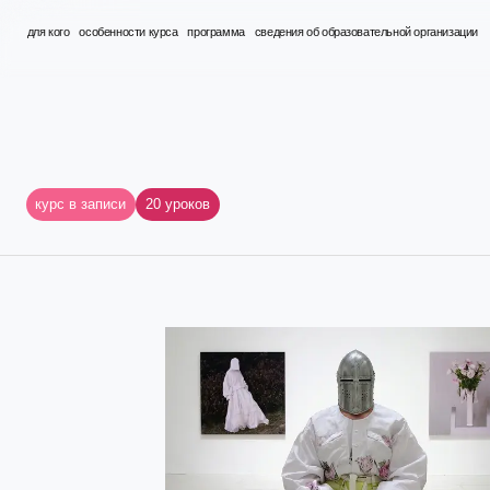
 SCHOOL
для кого
особенности курса
программа
сведения об образовательной организации
курс в записи
20 уроков