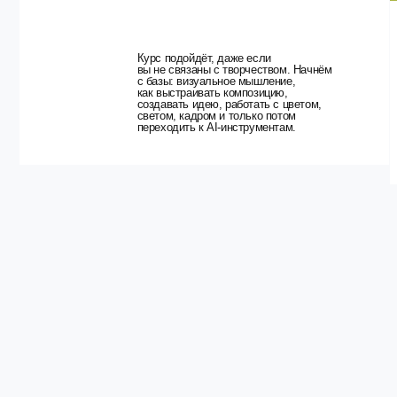
[ ИИ Б