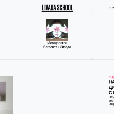
LIVADA SCHOOL
отзывы
тарифы
автор
Методология
Елизаветы Ливада
// 500+ учеников
НАЧНИ МЫСЛИ
ДИРЕКТОР — 
С ИИ ВИЗУАЛ
Научим создавать ИИ
визуальную систему —
соцсетей до работы с