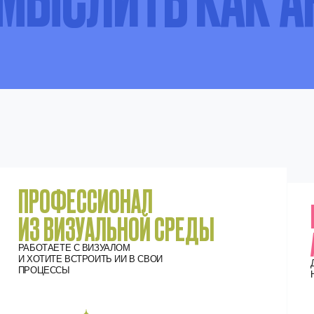
РОФЕССИОНАЛ
ПРАКТИ
З ВИЗУАЛЬНОЙ СРЕДЫ
AI-КРЕАТ
ОТАЕТЕ С ВИЗУАЛОМ
ОТИТЕ ВСТРОИТЬ ИИ В СВОИ
ДЕЛАЕТЕ КРАСИВ
ЦЕССЫ
НО ЧУВСТВУЕТЕ 
AI станет усилением ваших процессов:
Вм
мудборды, раскадровки, визуальные
вы
решения, концепции и подача проектов.
и 
За счёт AI вы сделаете кратный рост
в 
и выйдете на новый уровень развития
ко
себя, как специалиста.
со
и 
на