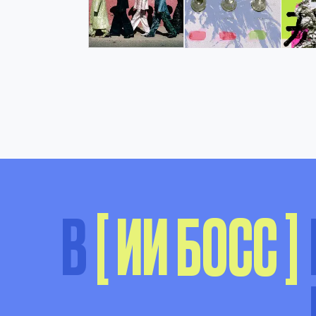
В
[
ИИ
БОСС
]
В
М