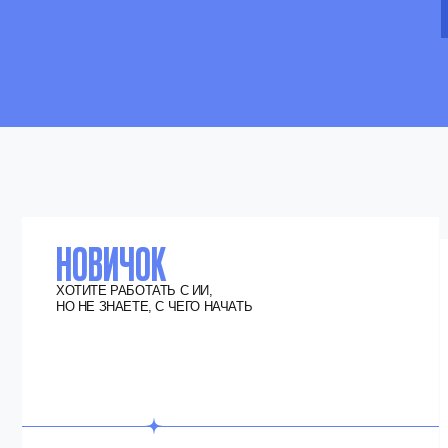
НОВИЧОК
П
ХОТИТЕ РАБОТАТЬ С ИИ,
И
НО НЕ ЗНАЕТЕ, С ЧЕГО НАЧАТЬ
РАБ
И Х
ПРО
Курс подойдёт, даже если
вы не связаны с творчеством. Начнём
с базы: визуальное мышление,
как выстраивать композицию,
создавать идею, работать с цветом,
светом, кадром и только потом
переходить к AI-инструментам.