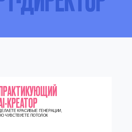
КУЮЩИЙ
ОР
ЫЕ ГЕНЕРАЦИИ,
ПОТОЛОК
есто хаоса и беспорядка в генерациях,
 научитесь вести проект системно
структурно: создадите свою карту проекта
Figma, научитесь работать с брендами
мплексно: создавать визуал для
цсетей, карточки товаров, карусели
посты и взаимодействовать с клиентом
 профессиональном уровне.